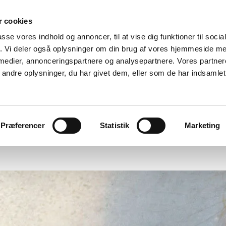
 cookies
passe vores indhold og annoncer, til at vise dig funktioner til soci
fik. Vi deler også oplysninger om din brug af vores hjemmeside m
 medier, annonceringspartnere og analysepartnere. Vores partne
ndre oplysninger, du har givet dem, eller som de har indsamlet 
Eksamineret Tegnsprogstolk
 er jeg
Bestil tolkeopgave
Jeg tilbyder
Privatlivspo
Præferencer
Statistik
Marketing