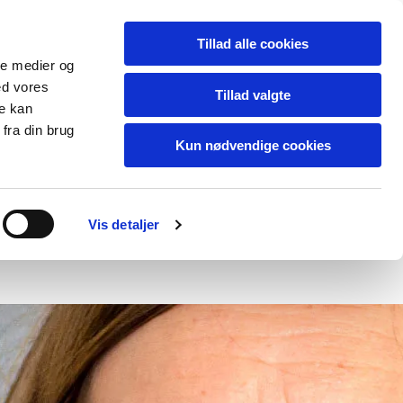
Tillad alle cookies
ale medier og
ed vores
Tillad valgte
re kan
fra din brug
Kun nødvendige cookies
litik
Kontakt
Vis detaljer