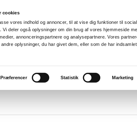
 cookies
passe vores indhold og annoncer, til at vise dig funktioner til soci
fik. Vi deler også oplysninger om din brug af vores hjemmeside m
 medier, annonceringspartnere og analysepartnere. Vores partne
ndre oplysninger, du har givet dem, eller som de har indsamlet 
Eksamineret Tegnsprogstolk
 er jeg
Bestil tolkeopgave
Jeg tilbyder
Privatlivspo
Præferencer
Statistik
Marketing