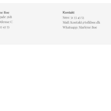
ne Boe
Kontakt
gade 26B
Sms: 31 33 43 53
Odense C
Mail:
Kontakt@tolkboe.dk
33 43 53
Whatsapp: Marlene Boe