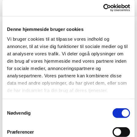
Denne hjemmeside bruger cookies
Vi bruger cookies til at tilpasse vores indhold og
Betingelser
annoncer, til at vise dig funktioner til sociale medier og til
at analysere vores trafik. Vi deler også oplysninger om
Ved tolkninger i udlandet laves der en
din brug af vores hjemmeside med vores partnere inden
specifik kontrakt, som beskriver vilkår og
for sociale medier, annonceringspartnere og
aftaler for tolken samt refusion af
analysepartnere. Vores partnere kan kombinere disse
rejsetidsudgifter. Øvrige udgifter som
data med andre oplysninger, du har givet dem, eller som
transportudgifter, ophold samt diæter
de har indsamlet fra din brug af deres tjenester.
i henhold til statens regler, skal dækkes
udover tolketaksten.
Samtykkevalg
Nødvendig
Præferencer