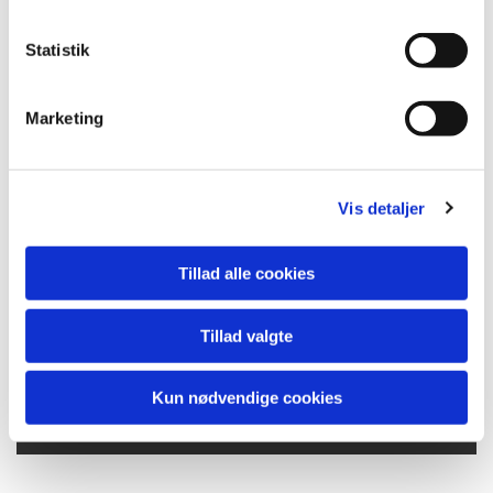
Afbestilling
Statistik
Afbestilles en planlagt tolkning senere
end 5 hverdage før den aftalte tolketid, vil
Marketing
der blive opkrævet fuld betaling jf. de
gældende regler
Vis detaljer
Afbestilling skal ske til Marlene Boe:
Mail:
Tillad alle cookies
Kontakt@tolkboe.dk
Tillad valgte
Telefon / SMS:
31 33 43 53
Kun nødvendige cookies